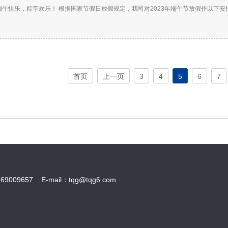
午快乐，粽享欢乐！ 根据国家节假日放假规定，我司对2023年端午节放假作以下安排： 放
首页
上一页
3
4
5
6
7
9009657 E-mail：tqg@tqg6.com